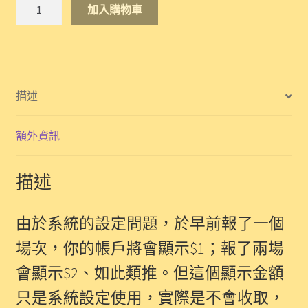
瑜
加入購物車
伽
樂
2022-
08-
4
描述
(四)
數
額外資訊
量
描述
由於系統的設定問題，於早前報了一個
場次，你的帳戶將會顯示$1；報了兩場
會顯示$2、如此類推。但這個顯示金額
只是系統設定使用，實際是不會收取，