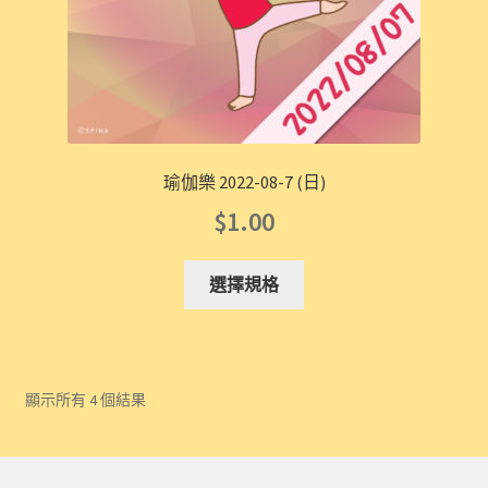
瑜伽樂 2022-08-7 (日)
$
1.00
選擇規格
顯示所有 4 個結果