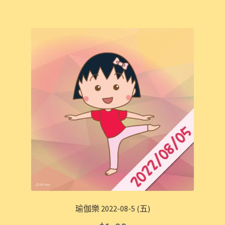
瑜伽樂 2022-08-5 (五)