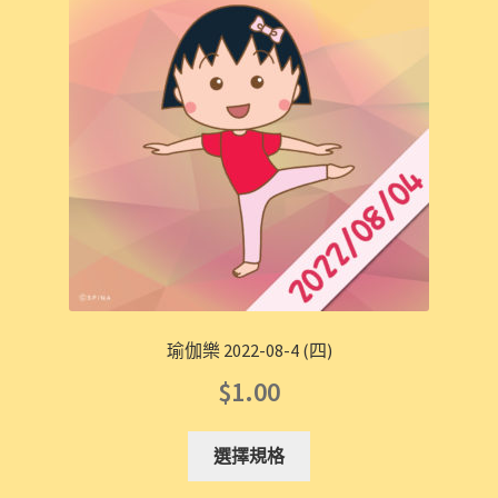
瑜伽樂 2022-08-4 (四)
$
1.00
選擇規格