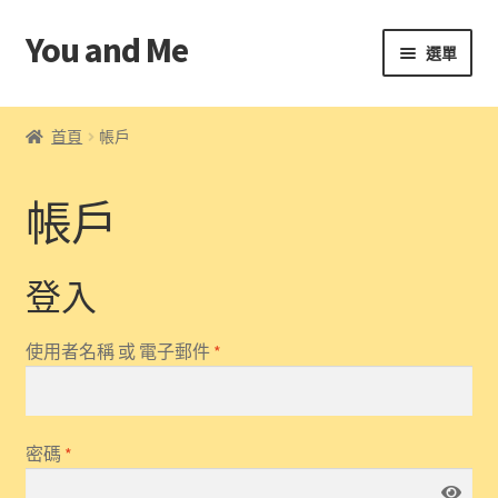
You and Me
跳
跳
選單
至
至
導
主
首頁
覽
要
首頁
帳戶
列
內
帳戶
容
帳戶
條款及細則
結算
登入
購物車
使用者名稱 或 電子郵件
*
密碼
*