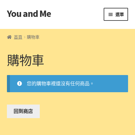
You and Me
跳
跳
選單
至
至
導
主
首頁
覽
要
首頁
購物車
列
內
帳戶
容
購物車
條款及細則
結算
您的購物車裡還沒有任何商品。
購物車
回到商店