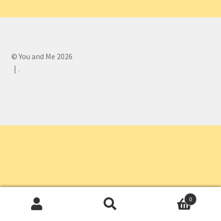
© You and Me 2026
.
0