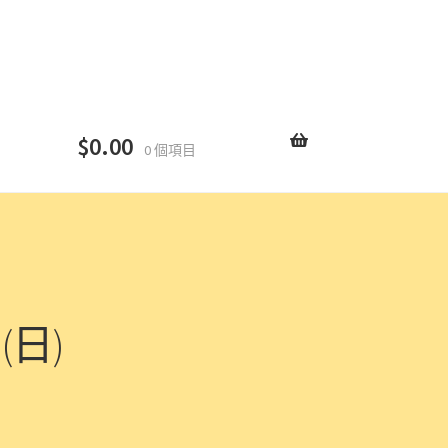
$
0.00
0 個項目
 (日)