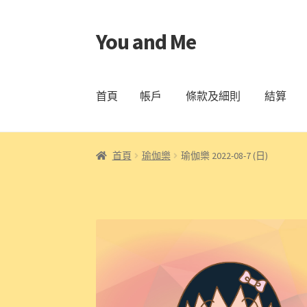
You and Me
跳
跳
至
至
導
主
覽
要
首頁
帳戶
條款及細則
結算
列
內
容
首頁
帳戶
條款及細則
結算
購物車
首頁
瑜伽樂
瑜伽樂 2022-08-7 (日)