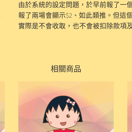
由於系統的設定問題，於早前報了一個
報了兩場會顯示$2、如此類推。但這
實際是不會收取，也不會被扣除款項
相關商品