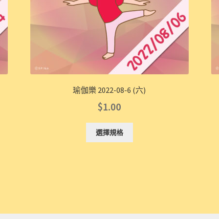
瑜伽樂 2022-08-6 (六)
$
1.00
選擇規格