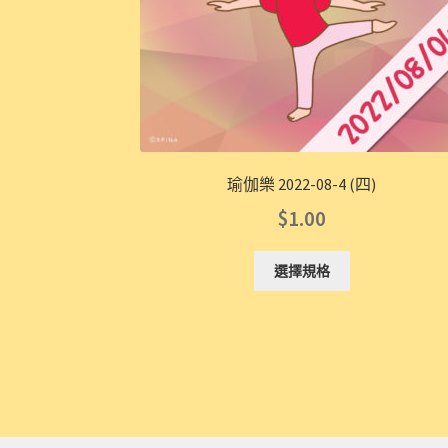
瑜伽樂 2022-08-4 (四)
$
1.00
選擇規格