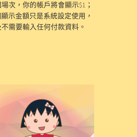
場次，你的帳戶將會顯示$1；
個顯示金額只是系統設定使用，
及不需要輸入任何付款資料。