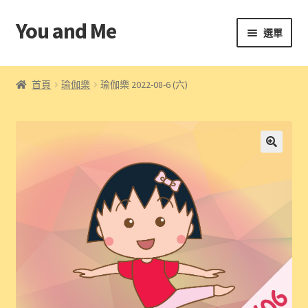
You and Me
跳
跳
選單
至
至
導
主
首頁
覽
要
首頁
瑜伽樂
瑜伽樂 2022-08-6 (六)
列
內
帳戶
容
條款及細則
結算
購物車