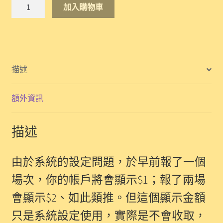
瑜
加入購物車
伽
樂
2022-
08-
6
描述
(六)
數
額外資訊
量
描述
由於系統的設定問題，於早前報了一個
場次，你的帳戶將會顯示$1；報了兩場
會顯示$2、如此類推。但這個顯示金額
只是系統設定使用，實際是不會收取，